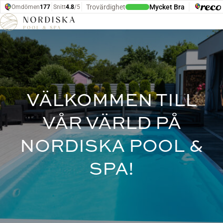
Hoppa till innehåll
VÄLKOMMEN TILL
VÅR VÄRLD PÅ
NORDISKA POOL &
SPA!