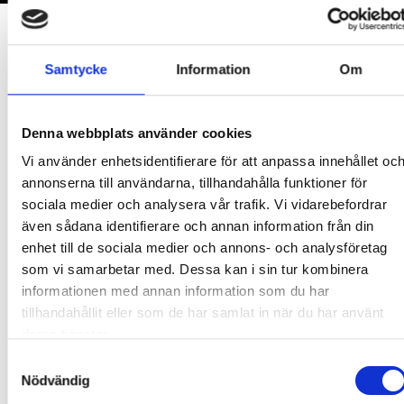
Samtycke
Information
Om
Denna webbplats använder cookies
Vi använder enhetsidentifierare för att anpassa innehållet oc
annonserna till användarna, tillhandahålla funktioner för
sociala medier och analysera vår trafik. Vi vidarebefordrar
även sådana identifierare och annan information från din
POOL OCH
MANUALE
enhet till de sociala medier och annons- och analysföretag
som vi samarbetar med. Dessa kan i sin tur kombinera
ILLBEHÖR
SPABAD
UTEBASTU
informationen med annan information som du har
LÄS
tillhandahållit eller som de har samlat in när du har använt
MER
deras tjänster.
PRODUKTER
PRODUKTER
PRODUKTER
HÄR
Samtyckesval
Nödvändig