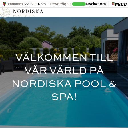
Hoppa till innehåll
VÄLKOMMEN TILL
VÅR VÄRLD PÅ
NORDISKA POOL &
SPA!