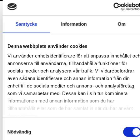
Samtycke
Information
Om
Denna webbplats använder cookies
Vi använder enhetsidentifierare för att anpassa innehållet oc
annonserna till användarna, tillhandahålla funktioner för
sociala medier och analysera vår trafik. Vi vidarebefordrar
även sådana identifierare och annan information från din
POOL OCH
MANUALE
enhet till de sociala medier och annons- och analysföretag
som vi samarbetar med. Dessa kan i sin tur kombinera
ILLBEHÖR
SPABAD
UTEBASTU
informationen med annan information som du har
LÄS
tillhandahållit eller som de har samlat in när du har använt
MER
deras tjänster.
PRODUKTER
PRODUKTER
PRODUKTER
HÄR
Samtyckesval
Nödvändig