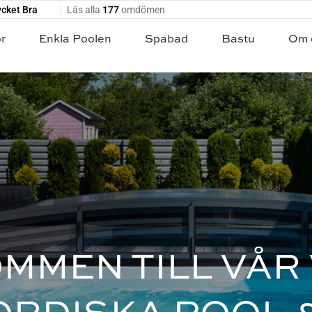
ör
Enkla Poolen
Spabad
Bastu
Om 
MMEN TILL VÅR
ORDISKA POOL &