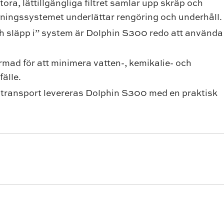
tora, lättillgängliga filtret samlar upp skräp och
atningssystemet underlättar rengöring och underhåll.
ch släpp i” system är Dolphin S300 redo att använda
rmad för att minimera vatten-, kemikalie- och
fälle.
h transport levereras Dolphin S300 med en praktisk