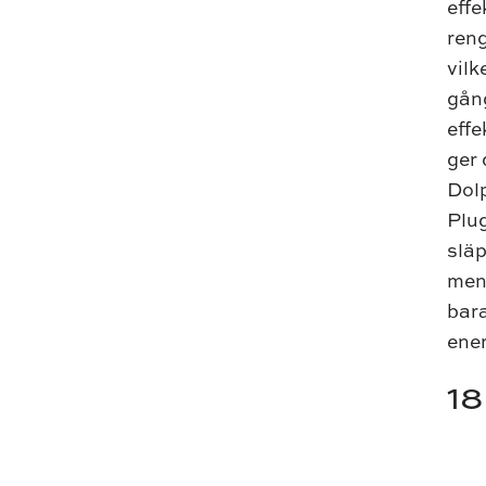
effe
reng
vilk
gång
effe
ger 
Dol
Plug
släp
men 
bara
ener
1