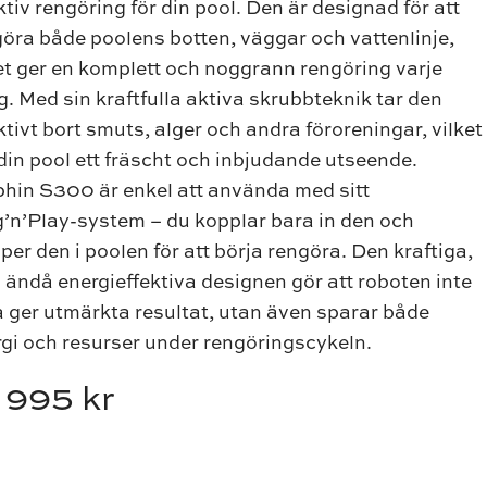
ktiv rengöring för din pool. Den är designad för att
öra både poolens botten, väggar och vattenlinje,
et ger en komplett och noggrann rengöring varje
. Med sin kraftfulla aktiva skrubbteknik tar den
ktivt bort smuts, alger och andra föroreningar, vilket
din pool ett fräscht och inbjudande utseende.
phin S300 är enkel att använda med sitt
’n’Play-system – du kopplar bara in den och
per den i poolen för att börja rengöra. Den kraftiga,
ändå energieffektiva designen gör att roboten inte
 ger utmärkta resultat, utan även sparar både
gi och resurser under rengöringscykeln.
8 995
kr