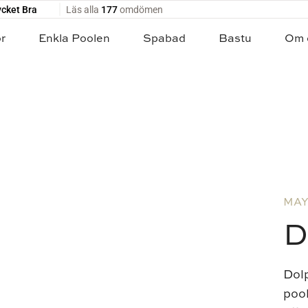
ör
Enkla Poolen
Spabad
Bastu
Om 
MAY
D
Dol
poo