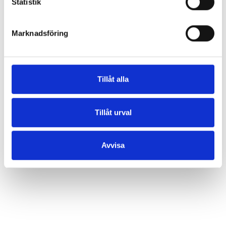
Statistik
Marknadsföring
Tillåt alla
Tillåt urval
* Obligatoriska fält
Avvisa
Jag godkänner att mina personuppgifter behandlas i
syfte att kontakta mig.
Läs villkor
.
Skicka