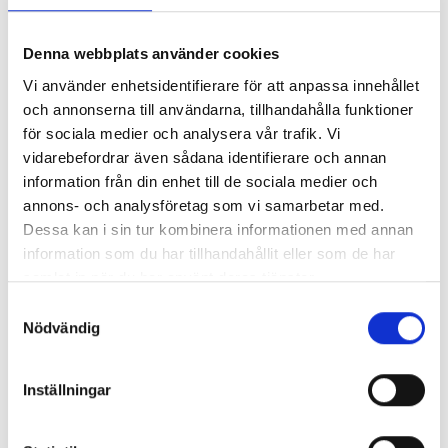
FROST SPA IS
Denna webbplats använder cookies
Från
99 900
kr
Vi använder enhetsidentifierare för att anpassa innehållet
och annonserna till användarna, tillhandahålla funktioner
för sociala medier och analysera vår trafik. Vi
KONTAKTA OSS
vidarebefordrar även sådana identifierare och annan
information från din enhet till de sociala medier och
annons- och analysföretag som vi samarbetar med.
Namn *
Dessa kan i sin tur kombinera informationen med annan
information som du har tillhandahållit eller som de har
E-postadress *
samlat in när du har använt deras tjänster.
Samtyckesval
Telefon
Nödvändig
Stad/ort
Inställningar
Meddelande