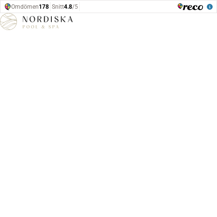
Hoppa till innehåll
Hem
Poolstommar
Thermopool