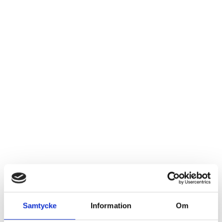
E-postadress *
Telefon
Stad/ort
Meddelande
Samtycke
Information
Om