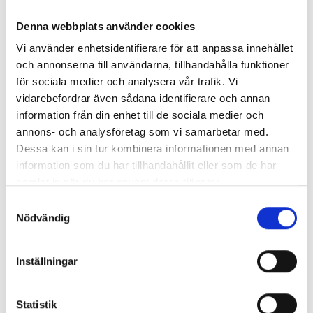
* Obligatoriska fält
Denna webbplats använder cookies
Jag godkänner att mina personuppgifter behandlas i
Vi använder enhetsidentifierare för att anpassa innehållet
och annonserna till användarna, tillhandahålla funktioner
syfte att kontakta mig.
Läs villkor
.
för sociala medier och analysera vår trafik. Vi
Skicka
vidarebefordrar även sådana identifierare och annan
information från din enhet till de sociala medier och
annons- och analysföretag som vi samarbetar med.
Dessa kan i sin tur kombinera informationen med annan
information som du har tillhandahållit eller som de har
samlat in när du har använt deras tjänster.
Samtyckesval
Nödvändig
Inställningar
Statistik