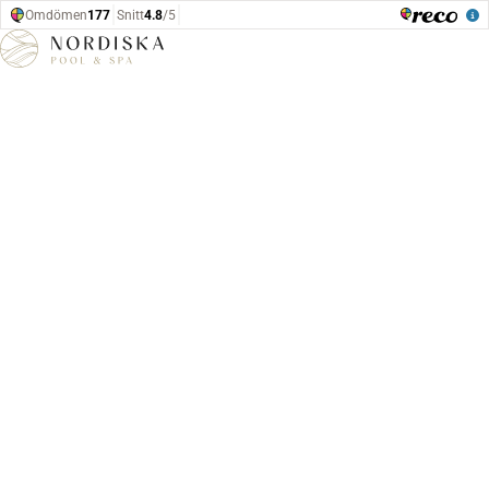
Hoppa till innehåll
Hem
Bastur, badtunnor, bastuvagn & bastuflotte från Eldsmedjan
Bastu Mareld