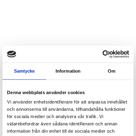
Glasfönster i härdat glas i relaxdelen
Dörrar:
Glasad innerdörr i 6 mm härdat glas
Låsbar ytterdörr i härdat glas med träram
Tak:
Plåtbelagt tak, valbar färg
Färger:
Över 20 valbara lasyrkulörer
Mareld är ett utmärkt val för dig som vill ha en modern,
rymlig och välbyggd bastu med både bastudel och relax.
En komplett lösning för avkoppling året runt.
Kontakta
Samtycke
Information
Om
oss för mer information!
Relaterade produkter
Denna webbplats använder cookies
BADTUNNA GNISTA
Vi använder enhetsidentifierare för att anpassa innehållet
Från
49 900
kr
och annonserna till användarna, tillhandahålla funktioner
för sociala medier och analysera vår trafik. Vi
BASTU ASKA
vidarebefordrar även sådana identifierare och annan
Från
59 900
kr
information från din enhet till de sociala medier och