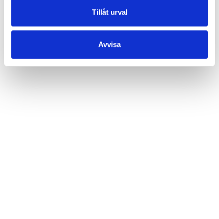
Tillåt urval
Meddelande
Avvisa
* Obligatoriska fält
Jag godkänner att mina personuppgifter behandlas i
syfte att kontakta mig.
Läs villkor
.
Skicka