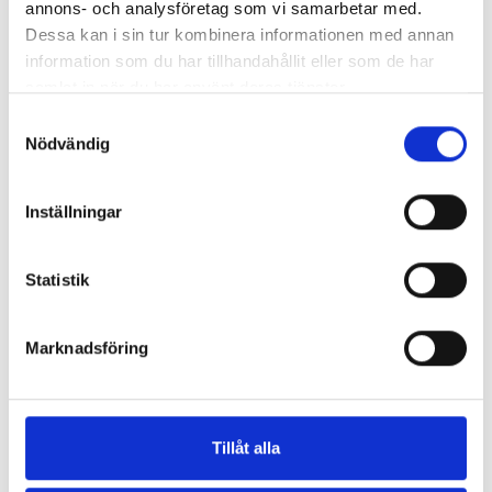
annons- och analysföretag som vi samarbetar med.
BASTU GLÖD
Dessa kan i sin tur kombinera informationen med annan
Från
79 900
kr
information som du har tillhandahållit eller som de har
samlat in när du har använt deras tjänster.
BASTUFLOTTE
Samtyckesval
Från
99 900
kr
Nödvändig
Inställningar
KONTAKTA OSS
Statistik
Namn *
Marknadsföring
E-postadress *
Telefon
Tillåt alla
Stad/ort