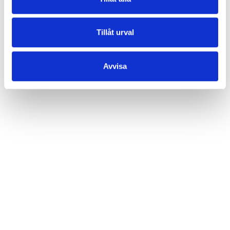
syfte att kontakta mig.
Läs villkor
.
Skicka
Tillåt urval
Avvisa
BORÅS
TELEFON
033-13 01 01
ADRESS
Källbäcksrydsgatan 2,
507 42 Borås, Sverige
ÖPPETTIDER
Mån–Fre: 10:00–18:00
Lördag: 10:00–14:00