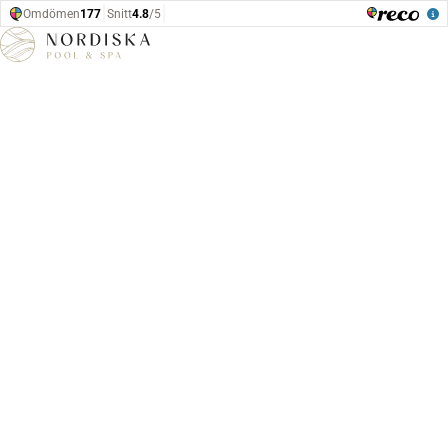
Hoppa till innehåll
Hem
Uppvärmning
Calidi XP10