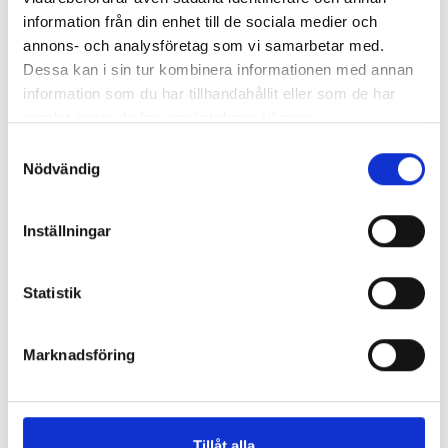
Telefon
information från din enhet till de sociala medier och
annons- och analysföretag som vi samarbetar med.
Stad/ort
Dessa kan i sin tur kombinera informationen med annan
information som du har tillhandahållit eller som de har
Meddelande
samlat in när du har använt deras tjänster.
Samtyckesval
Nödvändig
Inställningar
Statistik
Marknadsföring
* Obligatoriska fält
Jag godkänner att mina personuppgifter behandlas i
Tillåt alla